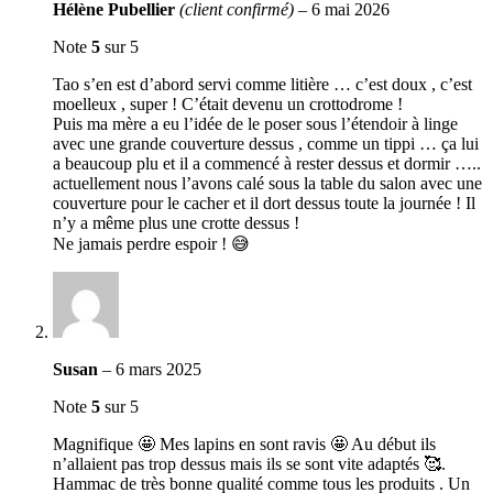
Hélène Pubellier
(client confirmé)
–
6 mai 2026
Note
5
sur 5
Tao s’en est d’abord servi comme litière … c’est doux , c’est
moelleux , super ! C’était devenu un crottodrome !
Puis ma mère a eu l’idée de le poser sous l’étendoir à linge
avec une grande couverture dessus , comme un tippi … ça lui
a beaucoup plu et il a commencé à rester dessus et dormir …..
actuellement nous l’avons calé sous la table du salon avec une
couverture pour le cacher et il dort dessus toute la journée ! Il
n’y a même plus une crotte dessus !
Ne jamais perdre espoir ! 😅
Susan
–
6 mars 2025
Note
5
sur 5
Magnifique 🤩 Mes lapins en sont ravis 🤩 Au début ils
n’allaient pas trop dessus mais ils se sont vite adaptés 🥰.
Hammac de très bonne qualité comme tous les produits . Un