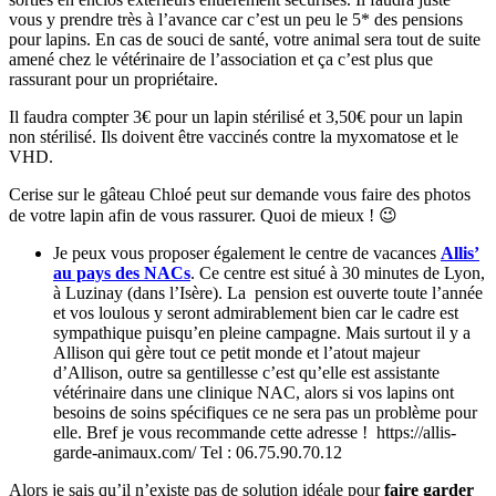
vous y prendre très à l’avance car c’est un peu le 5* des pensions
pour lapins. En cas de souci de santé, votre animal sera tout de suite
amené chez le vétérinaire de l’association et ça c’est plus que
rassurant pour un propriétaire.
Il faudra compter 3€ pour un lapin stérilisé et 3,50€ pour un lapin
non stérilisé. Ils doivent être vaccinés contre la myxomatose et le
VHD.
Cerise sur le gâteau Chloé peut sur demande vous faire des photos
de votre lapin afin de vous rassurer. Quoi de mieux ! 😉
Je peux vous proposer également le centre de vacances
Allis’
au pays des NACs
. Ce centre est situé à 30 minutes de Lyon,
à Luzinay (dans l’Isère). La pension est ouverte toute l’année
et vos loulous y seront admirablement bien car le cadre est
sympathique puisqu’en pleine campagne. Mais surtout il y a
Allison qui gère tout ce petit monde et l’atout majeur
d’Allison, outre sa gentillesse c’est qu’elle est assistante
vétérinaire dans une clinique NAC, alors si vos lapins ont
besoins de soins spécifiques ce ne sera pas un problème pour
elle. Bref je vous recommande cette adresse ! https://allis-
garde-animaux.com/ Tel : 06.75.90.70.12
Alors je sais qu’il n’existe pas de solution idéale pour
faire garder