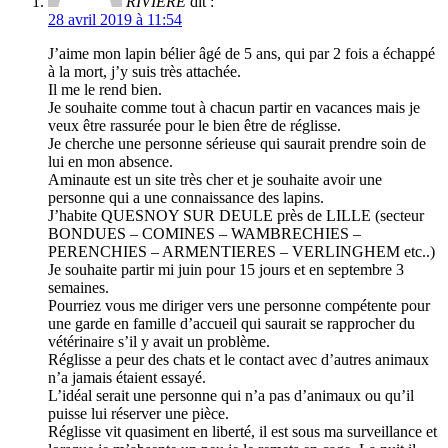
RIVIERE
dit :
28 avril 2019 à 11:54
J’aime mon lapin bélier âgé de 5 ans, qui par 2 fois a échappé
à la mort, j’y suis très attachée.
Il me le rend bien.
Je souhaite comme tout à chacun partir en vacances mais je
veux être rassurée pour le bien être de réglisse.
Je cherche une personne sérieuse qui saurait prendre soin de
lui en mon absence.
Aminaute est un site très cher et je souhaite avoir une
personne qui a une connaissance des lapins.
J’habite QUESNOY SUR DEULE près de LILLE (secteur
BONDUES – COMINES – WAMBRECHIES –
PERENCHIES – ARMENTIERES – VERLINGHEM etc..)
Je souhaite partir mi juin pour 15 jours et en septembre 3
semaines.
Pourriez vous me diriger vers une personne compétente pour
une garde en famille d’accueil qui saurait se rapprocher du
vétérinaire s’il y avait un problème.
Réglisse a peur des chats et le contact avec d’autres animaux
n’a jamais étaient essayé.
L’idéal serait une personne qui n’a pas d’animaux ou qu’il
puisse lui réserver une pièce.
Réglisse vit quasiment en liberté, il est sous ma surveillance et