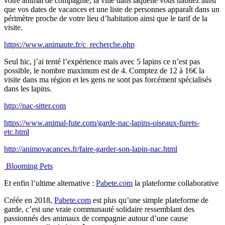
votre animal de compagnie, la ville dans laquelle vous habitez ainsi
que vos dates de vacances et une liste de personnes apparaît dans un
périmètre proche de votre lieu d’habitation ainsi que le tarif de la
visite.
https://www.animaute.fr/c_recherche.php
Seul hic, j’ai tenté l’expérience mais avec 5 lapins ce n’est pas
possible, le nombre maximum est de 4. Comptez de 12 à 16€ la
visite dans ma région et les gens ne sont pas forcément spécialisés
dans les lapins.
http://nac-sitter.com
https://www.animal-fute.com/garde-nac-lapins-oiseaux-furets-
etc.html
http://animovacances.fr/faire-garder-son-lapin-nac.html
Blooming Pets
Et enfin l’ultime alternative :
Pabete.com
la plateforme collaborative
Créée en 2018,
Pabete.com
est plus qu’une simple plateforme de
garde, c’est une vraie communauté solidaire ressemblant des
passionnés des animaux de compagnie autour d’une cause