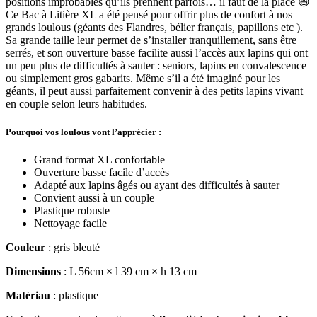
positions improbables qu’ils prennent parfois… il faut de la place 😄
Ce Bac à Litière XL a été pensé pour offrir plus de confort à nos
grands loulous (géants des Flandres, bélier français, papillons etc ).
Sa grande taille leur permet de s’installer tranquillement, sans être
serrés, et son ouverture basse facilite aussi l’accès aux lapins qui ont
un peu plus de difficultés à sauter : seniors, lapins en convalescence
ou simplement gros gabarits. Même s’il a été imaginé pour les
géants, il peut aussi parfaitement convenir à des petits lapins vivant
en couple selon leurs habitudes.
Pourquoi vos loulous vont l’apprécier :
Grand format XL confortable
Ouverture basse facile d’accès
Adapté aux lapins âgés ou ayant des difficultés à sauter
Convient aussi à un couple
Plastique robuste
Nettoyage facile
Couleur
: gris bleuté
Dimensions
: L 56cm
×
l 39 cm
×
h 13 cm
Matériau
: plastique