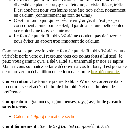
diversité de plantes :
ray-grass, fétuque, dactyle, fléole, trèfle .
Il est appétant pour vos lapins sans être trop riche, notamment
en calcium (contrairement au foin de Crau).
C’est un foin lapin qui est séché en grange, il n’est pas par
conséquent abimé par le soleil
,
il garde ainsi une belle couleur
verte ainsi que tous ses nutriments.
Le foin de prairie Rabbits World ne contient pas de luzerne
pour éviter un apport trop important de calcium.
Comme vous pouvez le voir, le foin de prairie Rabbits World est une
véritable perle verte qui regroupe tous ces points forts à lui seul. Je
peux vous garantir qu’il a été validé à l’unanimité par nos 11 lapins.
Mais si vous souhaitez le faire découvrir à vos loulous, il est possible
de retrouver un échantillon de ce foin dans notre
box découverte.
Conservation
: Le foin de prairie Rabbits World se conserve dans
un endroit sec et aéré, à l’abri de l’humidité et de la lumière de
préférence
Composition
: graminées, légumineuses, ray-grass, trèfle
garanti
sans luzerne.
Calcium 4,9g/kg de matière sèche
Conditionnement
: Sac de 5kg (
sachet composé à 30% de