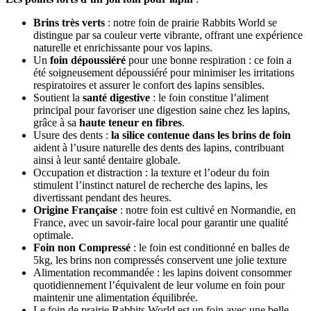
Brins très verts
: notre foin de prairie Rabbits World se
distingue par sa couleur verte vibrante, offrant une expérience
naturelle et enrichissante pour vos lapins.
Un
foin dépoussiéré
pour une bonne respiration : ce foin a
été soigneusement dépoussiéré pour minimiser les irritations
respiratoires et assurer le confort des lapins sensibles.
Soutient la
santé digestive
: le foin constitue l’aliment
principal pour favoriser une digestion saine chez les lapins,
grâce à sa
haute teneur en fibres
.
Usure des dents :
la silice contenue dans les brins de foin
aident à l’usure naturelle des dents des lapins, contribuant
ainsi à leur santé dentaire globale.
Occupation et distraction : la texture et l’odeur du foin
stimulent l’instinct naturel de recherche des lapins, les
divertissant pendant des heures.
Origine Française
: notre foin est cultivé en Normandie, en
France, avec un savoir-faire local pour garantir une qualité
optimale.
Foin non Compressé
: le foin est conditionné en balles de
5kg, les brins non compressés conservent une jolie texture
Alimentation recommandée : les lapins doivent consommer
quotidiennement l’équivalent de leur volume en foin pour
maintenir une alimentation équilibrée.
Le foin de prairie Rabbits World est un foin avec une belle