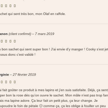
chet qui sent très bon, mon Olaf en raffole.
anon
–
7 mars 2019
(client confirmé)
 bon sachet qui sent super bon ! J’ai envie d’y manger ! Cooky s’est je
ssus donc c’est validé !
rginie
–
27 février 2019
ai fait goûter ce produit à mes lapins et j’en suis satisfaite. Déjà, ça sent
per bon la rose dés qu’on ouvre le sachet. Mon mâle n’est pas trop fan
is ma lapine adore. Ça leur fait un petit plus, ça leur change. Je
upoudre le foin de pétale 🙂 comme ça, ça les oblige à fouiller un peu