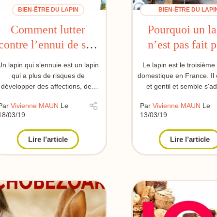
BIEN-ÊTRE DU LAPIN
BIEN-ÊTRE DU LAPI
COMPORTEMENT
Comment lutter
Pourquoi un la
contre l’ennui de son
n’est pas fait 
lapin ?
vivre en cage
Un lapin qui s’ennuie est un lapin
Le lapin est le troisième
qui a plus de risques de
domestique en France. Il 
développer des affections, des
et gentil et semble s'a
problèmes de surcharge
partout. Pourtant, ses c
Par
Vivienne MAUN
Le
Par
Vivienne MAUN
Le
pondérale o...
18/03/19
13/03/19
Lire l’article
Lire l’article