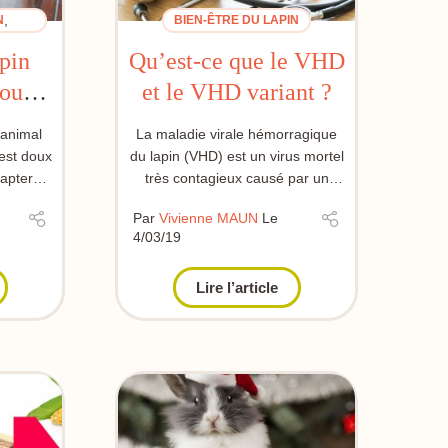
,
N
BIEN-ÊTRE DU LAPIN
pin
Qu’est-ce que le VHD
pour
et le VHD variant ?
 ?
 animal
La maladie virale hémorragique
est doux
du lapin (VHD) est un virus mortel
dapter
très contagieux causé par un
ondi...
calicivirus. Il a été observé ...
Par
Vivienne MAUN
Le
4/03/19
Lire l’article