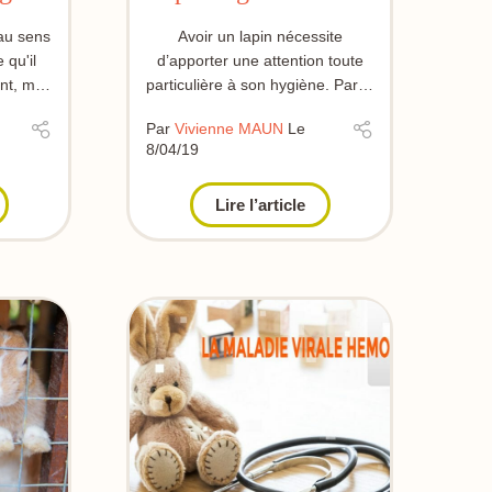
est important ?
 au sens
Avoir un lapin nécessite
 qu'il
d’apporter une attention toute
nt, mais
particulière à son hygiène. Parmi
 ...
les points importants à prendre
Par
Vivienne MAUN
Le
en ...
8/04/19
Lire l’article