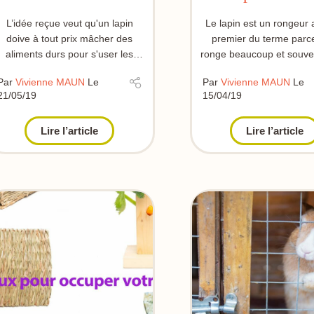
lapins
L’idée reçue veut qu'un lapin
Le lapin est un rongeur
doive à tout prix mâcher des
premier du terme parce
aliments durs pour s'user les
ronge beaucoup et souve
dents. Elle est non seulement
il ne fait pourtant pas
Par
Vivienne MAUN
Le
Par
Vivienne MAUN
Le
fausse...
21/05/19
15/04/19
Lire l’article
Lire l’article