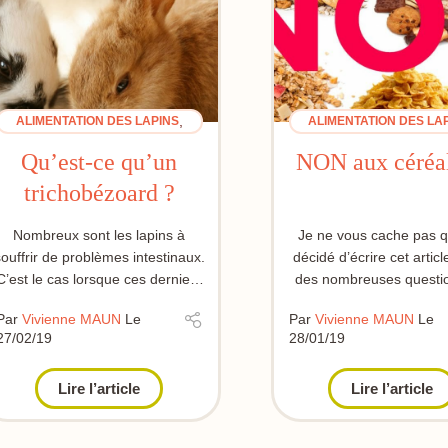
,
ALIMENTATION DES LAPINS
ALIMENTATION DES LA
BIEN-ÊTRE DU LAPIN
BIEN-ÊTRE DU LAPI
Qu’est-ce qu’un
NON aux céréal
trichobézoard ?
Nombreux sont les lapins à
Je ne vous cache pas qu
souffrir de problèmes intestinaux.
décidé d’écrire cet artic
C’est le cas lorsque ces derniers
des nombreuses questio
avalent des quantités plus ou...
m’étaient...
Par
Vivienne MAUN
Le
Par
Vivienne MAUN
Le
27/02/19
28/01/19
Lire l’article
Lire l’article